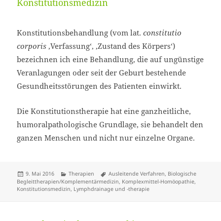
Konstitutionsmedizin
Konstitutionsbehandlung (vom lat.
constitutio
corporis
‚Verfassung‘, ‚Zustand des Körpers‘)
bezeichnen ich eine Behandlung, die auf ungünstige
Veranlagungen oder seit der Geburt bestehende
Gesundheitsstörungen des Patienten einwirkt.
Die Konstitutionstherapie hat eine ganzheitliche,
humoralpathologische Grundlage, sie behandelt den
ganzen Menschen und nicht nur einzelne Organe.
Veröffentlicht
Kategorien
Schlagwörter
9. Mai 2016
Therapien
Ausleitende Verfahren
,
Biologische
am
Begleittherapien/Komplementärmedizin
,
Komplexmittel-Homöopathie
,
Konstitutionsmedizin
,
Lymphdrainage und -therapie