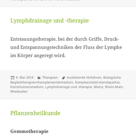
Lymphdrainage und -therapie
Entstauungstherapie, bei der durch Griffe, Druck-
und Entspannungstechniken der Fluss der Lymphe
im Körper angeregt wird.
Veröffentlicht
Kategorien
Schlagwörter
9. Mai 2016
Therapien
Ausleitende Verfahren
,
Biologische
am
Begleittherapien/Komplementärmedizin
,
Komplexmittel-Homöopathie
,
Konstitutionsmedizin
,
Lymphdrainage und -therapie
,
Mainz
,
Rhein-Main
,
Wiesbaden
Pflanzenheilkunde
Gemmotherapie