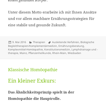
Unter diesem Motto erarbeite ich mit Ihnen Ansätze
und vor allem machbare Ernährungsstrategien für
eine stabile und gesunde Zukunft.
Veröffentlicht
Kategorien
Schlagwörter
9. Mai 2016
Therapien
Ausleitende Verfahren
,
Biologische
am
Begleittherapien/Komplementärmedizin
,
Ernährungsberatung
,
Komplexmittel-Homöopathie
,
Konstitutionsmedizin
,
Lymphdrainage und -
therapie
,
Mainz
,
Pflanzenheilkunde
,
Rhein-Main
,
Wiesbaden
Klassische Homöopathie
Ein kleiner Exkurs:
Das Ähnlichkeitsprinzip spielt in der
Homöopathie die Hauptrolle.