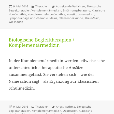
Veröffentlicht
Kategorien
Schlagwörter
9. Mai 2016
Therapien
Ausleitende Verfahren
,
Biologische
am
Begleittherapien/Komplementärmedizin
,
Ernährungsberatung
,
Klassische
Homöopathie
,
Komplexmittel-Homöopathie
,
Konstitutionsmedizin
,
Lymphdrainage und -therapie
,
Mainz
,
Pflanzenheilkunde
,
Rhein-Main
,
Wiesbaden
Biologische Begleittherapien /
Komplementärmedizin
In der Komplementärmedizin werden teilweise sehr
unterschiedliche therapeutische Ansätze
zusammengefasst. Sie verstehen sich – wie der
Name schon sagt – als Ergänzung zur klassischen
Schulmedizin.
Veröffentlicht
Kategorien
Schlagwörter
9. Mai 2016
Therapien
Angst
,
Asthma
,
Biologische
am
Begleittherapien/Komplementärmedizin
,
Depression
,
Klassische