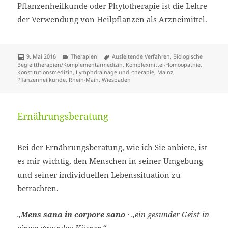
Pflanzenheilkunde oder Phytotherapie ist die Lehre
der Verwendung von Heilpflanzen als Arzneimittel.
Veröffentlicht
Kategorien
Schlagwörter
9. Mai 2016
Therapien
Ausleitende Verfahren
,
Biologische
am
Begleittherapien/Komplementärmedizin
,
Komplexmittel-Homöopathie
,
Konstitutionsmedizin
,
Lymphdrainage und -therapie
,
Mainz
,
Pflanzenheilkunde
,
Rhein-Main
,
Wiesbaden
Ernährungsberatung
Bei der Ernährungsberatung, wie ich Sie anbiete, ist
es mir wichtig, den Menschen in seiner Umgebung
und seiner individuellen Lebenssituation zu
betrachten.
„
Mens sana in corpore sano
· „ein gesunder Geist in
einem gesunden Körper.“