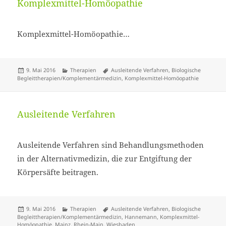
Komplexmittel-Homöopathie
Komplexmittel-Homöopathie…
Veröffentlicht
Kategorien
Schlagwörter
9. Mai 2016
Therapien
Ausleitende Verfahren
,
Biologische
am
Begleittherapien/Komplementärmedizin
,
Komplexmittel-Homöopathie
Ausleitende Verfahren
Ausleitende Verfahren sind Behandlungsmethoden
in der Alternativmedizin, die zur Entgiftung der
Körpersäfte beitragen.
Veröffentlicht
Kategorien
Schlagwörter
9. Mai 2016
Therapien
Ausleitende Verfahren
,
Biologische
am
Begleittherapien/Komplementärmedizin
,
Hannemann
,
Komplexmittel-
Homöopathie
,
Mainz
,
Rhein-Main
,
Wiesbaden